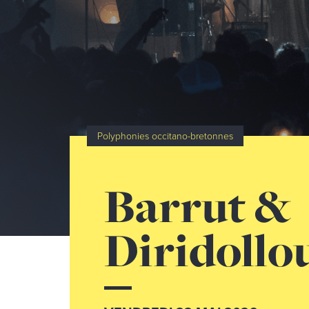
Polyphonies occitano-bretonnes
Barrut &
Diridollo