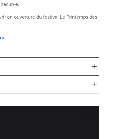
chacun·e.
rir en ouverture du festival Le Printemps des
rs