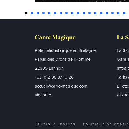
Carré Magique
La S
Pôle national cirque en Bretagne
La Sa
Parvis des Droits de l’Homme
Gare a
22300 Lannion
Infos 
+33 (0)2 96 37 19 20
Tarifs
accueil@carre-magique.com
Billett
Itinéraire
Au-del
MENTIONS LÉGALES
POLITIQUE DE CONFID