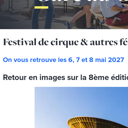
Festival de cirque & autres f
On vous retrouve les 6, 7 et 8 mai 2027
Retour en images sur la 8ème éditi