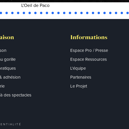
L'Oeil de Paco
aison
Informations
ison
Espace Pro / Presse
u gorille
Espace Ressources
pratiques
L'équipe
 & adhésion
Partenaires
erie
Le Projet
à des spectacles
ENTIALITÉ