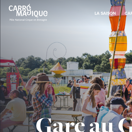
LA SAISON
CA
Gare au G