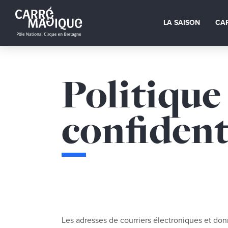
LA SAISON
CA
Politique
confident
Les adresses de courriers électroniques et donn