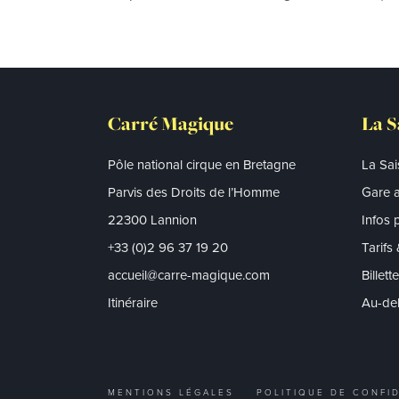
Carré Magique
La S
Pôle national cirque en Bretagne
La Sa
Parvis des Droits de l’Homme
Gare a
22300 Lannion
Infos 
+33 (0)2 96 37 19 20
Tarifs
accueil@carre-magique.com
Billett
Itinéraire
Au-del
MENTIONS LÉGALES
POLITIQUE DE CONFID