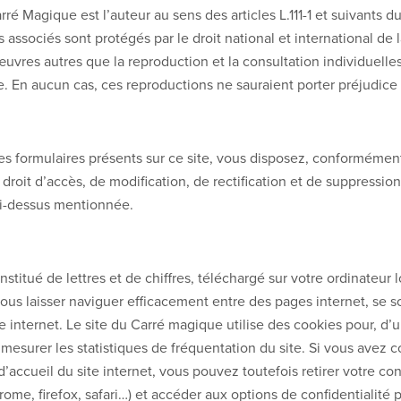
é Magique est l’auteur au sens des articles L.111-1 et suivants du
 associés sont protégés par le droit national et international de l
uvres autres que la reproduction et la consultation individuelles 
te. En aucun cas, ces reproductions ne sauraient porter préjudice a
es formulaires présents sur ce site, vous disposez, conformément à
un droit d’accès, de modification, de rectification et de suppres
 ci-dessus mentionnée.
stitué de lettres et de chiffres, téléchargé sur votre ordinateur 
vous laisser naviguer efficacement entre des pages internet, se 
te internet. Le site du Carré magique utilise des cookies pour, 
, mesurer les statistiques de fréquentation du site. Si vous avez
e d’accueil du site internet, vous pouvez toutefois retirer votr
rome, firefox, safari…) et accéder aux options de confidentialité 