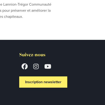
s de Lannion-Trégor Communauté
s pour préserver et améliorer la
es chapiteaux.
Suivez-nous
Inscription newsletter