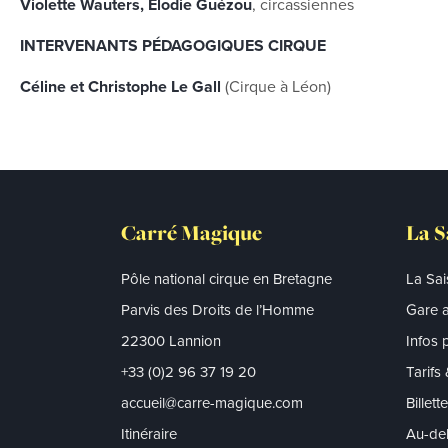
Violette Wauters, Élodie Guézou
, circassiennes
INTERVENANTS PÉDAGOGIQUES CIRQUE
Céline et Christophe Le Gall
(Cirque à Léon)
Carré Magique
La S
Pôle national cirque en Bretagne
La Sa
Parvis des Droits de l’Homme
Gare a
22300 Lannion
Infos 
+33 (0)2 96 37 19 20
Tarifs
accueil@carre-magique.com
Billett
Itinéraire
Au-del