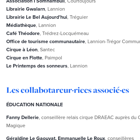
Association I Somnambuli
, Courtoujours
Librairie Gwalarn
, Lannion
Librairie Le Bel Aujourd’hui
, Tréguier
Médiathèque
, Lannion
Café Théodore
, Trédrez-Locquémeau
Office de tourisme communautaire
, Lannion-Trégor Commu
Cirque à Léon
, Santec
Cirque en Flotte
, Paimpol
Le Printemps des sonneurs
, Lannion
Les collabotareur·rices associé·es
ÉDUCATION NATIONALE
Fanny Dellerie
, conseillère relais cirque DRAEAC auprès du 
Magique
Géraldine Le Gaouyat, Emmanuelle Le Roux
, conseillères