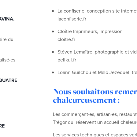
La confiserie, conception site interne
AVINA,
laconfiserie.fr
Cloître Imprimeurs, impression
aire du
cloitre.fr
Stéven Lemaître, photographie et vi
alisé·es
pelikul.fr
Loann Guilchou et Malo Jezequel, tra
 QUATRE
Nous souhaitons remer
chaleureusement :
Les commerçant·es, artisan·es, restaurat
Trégor qui réservent un accueil chaleur
RE
Les services techniques et espaces vert