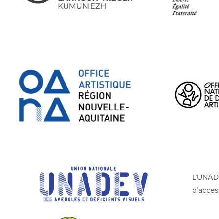
L’UNADE
d’
access