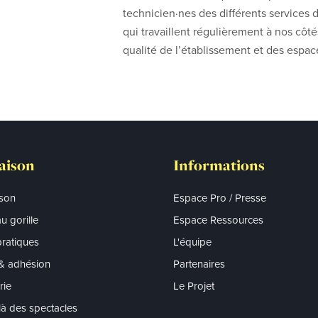
technicien·nes des différents service
qui travaillent régulièrement à nos côté
qualité de l’établissement et des espac
aison
Informations
ison
Espace Pro / Presse
u gorille
Espace Ressources
pratiques
L'équipe
 & adhésion
Partenaires
erie
Le Projet
à des spectacles