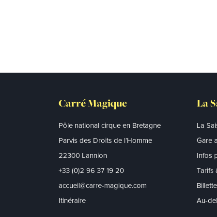
Carré Magique
La S
Pôle national cirque en Bretagne
La Sa
Parvis des Droits de l’Homme
Gare a
22300 Lannion
Infos 
+33 (0)2 96 37 19 20
Tarifs
accueil@carre-magique.com
Billett
Itinéraire
Au-del