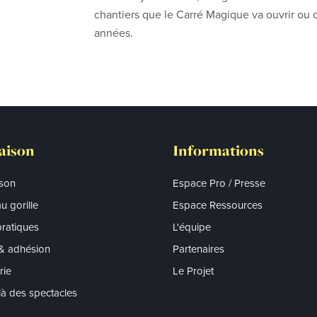
chantiers que le Carré Magique va ouvrir ou 
années.
aison
Informations
ison
Espace Pro / Presse
u gorille
Espace Ressources
pratiques
L'équipe
 & adhésion
Partenaires
erie
Le Projet
à des spectacles