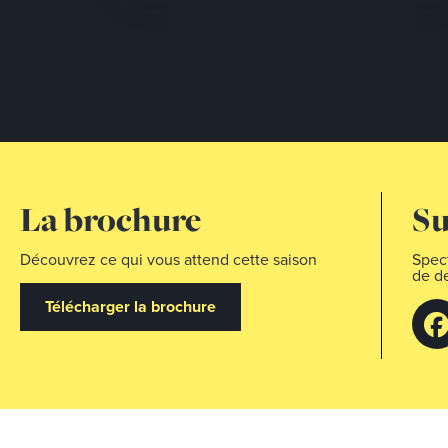
La brochure
Su
Découvrez ce qui vous attend cette saison
Spect
de de
Télécharger la brochure