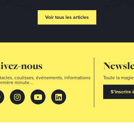
Voir tous les articles
ivez-nous
Newsle
acles, coulisses, événements, informations
Toute la magie
rnière minute...
S'inscrire 